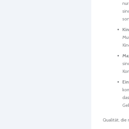
nur
sin
son
Kin
Mus
Kin
Ma
sin
Kom
Ein
kom
das
Geb
Qualität, die