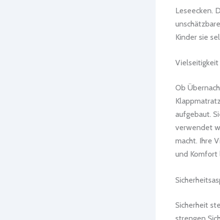
Leseecken. D
unschätzbare
Kinder sie s
Vielseitigkeit
Ob Übernacht
Klappmatratze
aufgebaut. Si
verwendet we
macht. Ihre V
und Komfort 
Sicherheitsa
Sicherheit st
strengen Sic