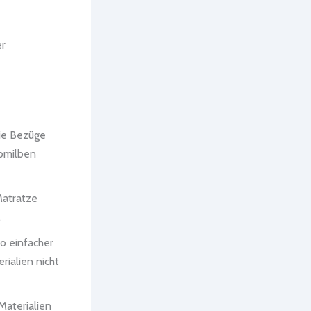
er
ie Bezüge
ubmilben
 Matratze
.
to einfacher
rialien nicht
Materialien