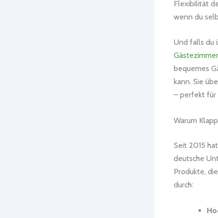
Flexibilität 
wenn du selb
Und falls du 
Gästezimme
bequemes Gäs
kann. Sie üb
– perfekt fü
Warum Klappm
Seit 2015 hat
deutsche Unt
Produkte, di
durch:
Hoc