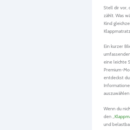
Stell dir vor
zählt. Was w
Kind gleichze
Klappmatratz
Ein kurzer Bli
umfassenden 
eine leichte
Premium-Mod
entdeckst du
Informatione
auszuwählen u
Wenn du nicht
den „
Klappma
und belastba