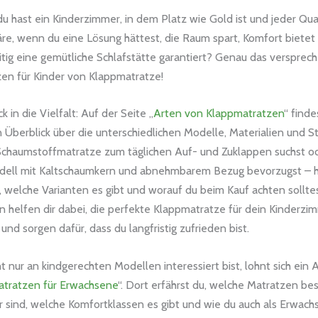
, du hast ein Kinderzimmer, in dem Platz wie Gold ist und jeder Q
äre, wenn du eine Lösung hättest, die Raum spart, Komfort biete
itig eine gemütliche Schlafstätte garantiert? Genau das versprec
en für Kinder von Klappmatratze!
ck in die Vielfalt: Auf der Seite „
Arten von Klappmatratzen
“ finde
Überblick über die unterschiedlichen Modelle, Materialien und S
 Schaumstoffmatratze zum täglichen Auf- und Zuklappen suchst od
ell mit Kaltschaumkern und abnehmbarem Bezug bevorzugst – h
, welche Varianten es gibt und worauf du beim Kauf achten sollte
n helfen dir dabei, die perfekte Klappmatratze für dein Kinderzi
nd sorgen dafür, dass du langfristig zufrieden bist.
 nur an kindgerechten Modellen interessiert bist, lohnt sich ein 
tratzen für Erwachsene
“. Dort erfährst du, welche Matratzen be
r sind, welche Komfortklassen es gibt und wie du auch als Erwach