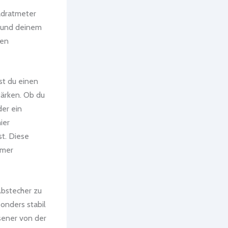
uadratmeter
t und deinem
hen
st du einen
tärken. Ob du
er ein
ier
st. Diese
mmer
Abstecher zu
sonders stabil
sener von der