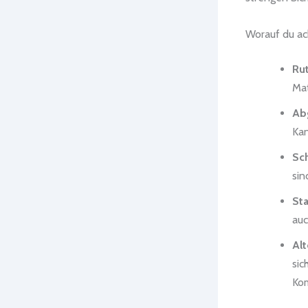
Worauf du ach
Rut
Mat
Ab
Kan
Sch
sin
Sta
auc
Al
sic
Kom