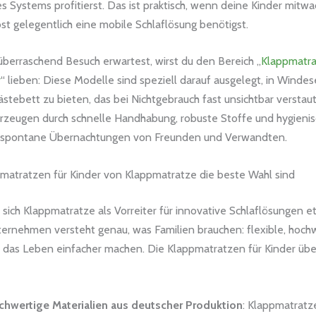
des Systems profitierst. Das ist praktisch, wenn deine Kinder mitw
st gelegentlich eine mobile Schlaflösung benötigst.
überraschend Besuch erwartest, wirst du den Bereich „
Klappmatra
r
“ lieben: Diese Modelle sind speziell darauf ausgelegt, in Windese
tebett zu bieten, das bei Nichtgebrauch fast unsichtbar versta
erzeugen durch schnelle Handhabung, robuste Stoffe und hygieni
r spontane Übernachtungen von Freunden und Verwandten.
atratzen für Kinder von Klappmatratze die beste Wahl sind
 sich Klappmatratze als Vorreiter für innovative Schlaflösungen et
ernehmen versteht genau, was Familien brauchen: flexible, hoch
e das Leben einfacher machen. Die Klappmatratzen für Kinder üb
hwertige Materialien aus deutscher Produktion
: Klappmatrat