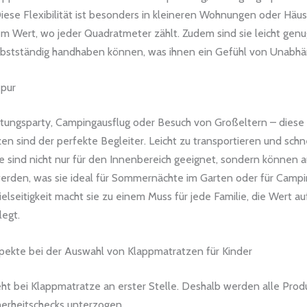
iese Flexibilität ist besonders in kleineren Wohnungen oder Häu
m Wert, wo jeder Quadratmeter zählt. Zudem sind sie leicht genu
elbstständig handhaben können, was ihnen ein Gefühl von Unabhäng
 pur
ungsparty, Campingausflug oder Besuch von Großeltern – diese
n sind der perfekte Begleiter. Leicht zu transportieren und schn
e sind nicht nur für den Innenbereich geeignet, sondern können a
rden, was sie ideal für Sommernächte im Garten oder für Campi
ielseitigkeit macht sie zu einem Muss für jede Familie, die Wert auf
legt.
spekte bei der Auswahl von Klappmatratzen für Kinder
eht bei Klappmatratze an erster Stelle. Deshalb werden alle Prod
herheitschecks unterzogen.