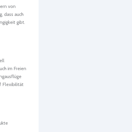
sern von
g, dass auch
igkeit gibt.
ell
uch im Freien
ngausflüge
 Flexibilität
ukte