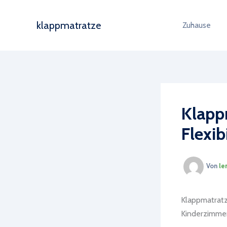
Zum
Inhalt
klappmatratze
Zuhause
springen
Klapp
Flexib
Von
le
Klappmatratz
Kinderzimmer