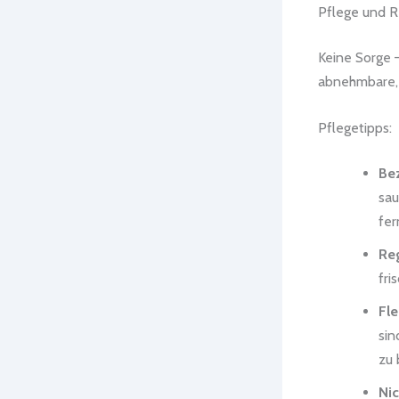
Pflege und R
Keine Sorge –
abnehmbare,
Pflegetipps:
Be
sau
fer
Re
fri
Fl
sin
zu 
Nic