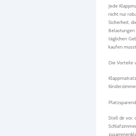
Jede Klappma
nicht nur rob
Sicherheit, d
Belastungen s
täglichen Ge
kaufen musst,
Die Vorteile
Klappmatratze
Kinderzimmer
Platzsparen
Stell dir vor
Schlafzimmer
zusammenklap