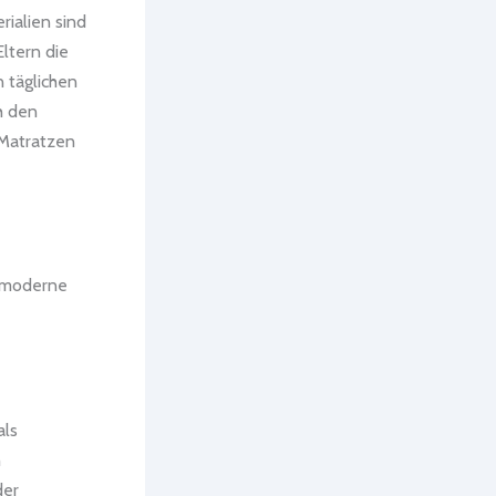
rialien sind
Eltern die
n täglichen
h den
 Matratzen
r moderne
als
h
der