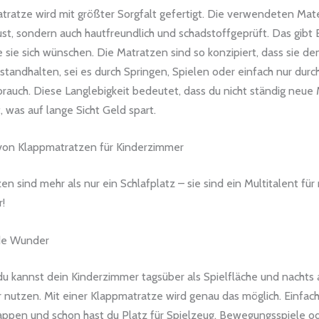
tratze wird mit größter Sorgfalt gefertigt. Die verwendeten Mate
ust, sondern auch hautfreundlich und schadstoffgeprüft. Das gibt 
ie sie sich wünschen. Die Matratzen sind so konzipiert, dass sie de
tandhalten, sei es durch Springen, Spielen oder einfach nur durc
brauch. Diese Langlebigkeit bedeutet, dass du nicht ständig neue
 was auf lange Sicht Geld spart.
 von Klappmatratzen für Kinderzimmer
n sind mehr als nur ein Schlafplatz – sie sind ein Multitalent fü
!
de Wunder
, du kannst dein Kinderzimmer tagsüber als Spielfläche und nachts 
 nutzen. Mit einer Klappmatratze wird genau das möglich. Einfac
pen und schon hast du Platz für Spielzeug, Bewegungsspiele o