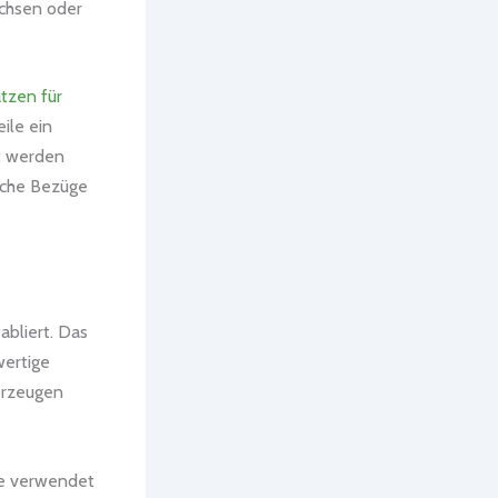
achsen oder
tzen für
ile ein
ut werden
sche Bezüge
abliert. Das
wertige
erzeugen
ze verwendet