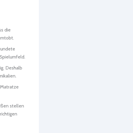
ss die
umtobt.
erundete
 Spielumfeld.
ig. Deshalb
mikalien.
e Matratze
ößen stellen
richtigen