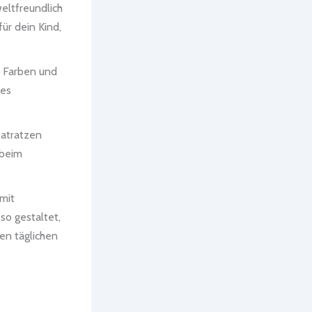
weltfreundlich
für dein Kind,
n Farben und
des
Matratzen
 beim
mit
so gestaltet,
en täglichen