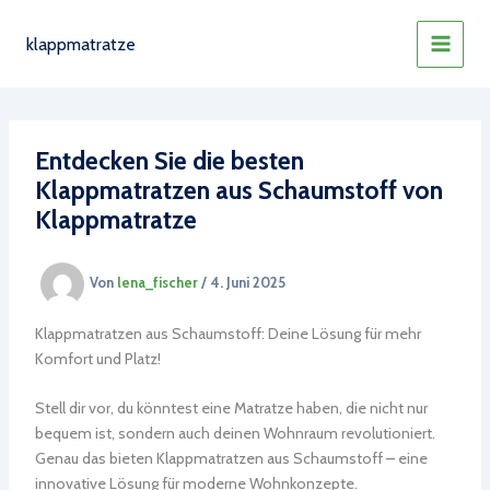
Zum
Inhalt
klappmatratze
MAIN
springen
MEN
Entdecken Sie die besten
Klappmatratzen aus Schaumstoff von
Klappmatratze
Von
lena_fischer
/
4. Juni 2025
Klappmatratzen aus Schaumstoff: Deine Lösung für mehr
Komfort und Platz!
Stell dir vor, du könntest eine Matratze haben, die nicht nur
bequem ist, sondern auch deinen Wohnraum revolutioniert.
Genau das bieten Klappmatratzen aus Schaumstoff – eine
innovative Lösung für moderne Wohnkonzepte.